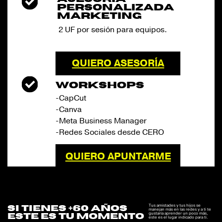
PERSONALIZADA
MARKETING
2 UF por sesión para equipos.
QUIERO ASESORÍA
WORKSHOPS
-CapCut
-Canva
-Meta Business Manager
-Redes Sociales desde CERO
QUIERO APUNTARME
Tus amistades y tus hijos se
si tienes +60 años
manejan más en las redes y a ti te
gustaría aprender un poco más,
este es tu momento
este es el lugar indicado para ti.